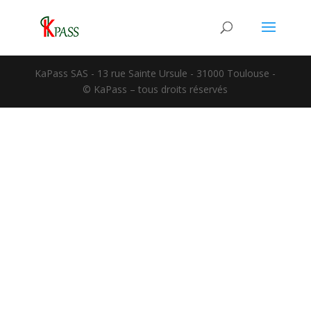
KaPass SAS - 13 rue Sainte Ursule - 31000 Toulouse -
© KaPass – tous droits réservés