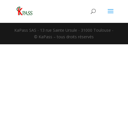
KaPass SAS - 13 rue Sainte Ursule - 31000 Toulouse -
© KaPass – tous droits réservés