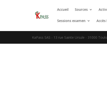
Accueil
Sources
Activ
Sessions examen
Accès
KaPass SAS - 13 rue Sainte Ursule - 31000 Toulo