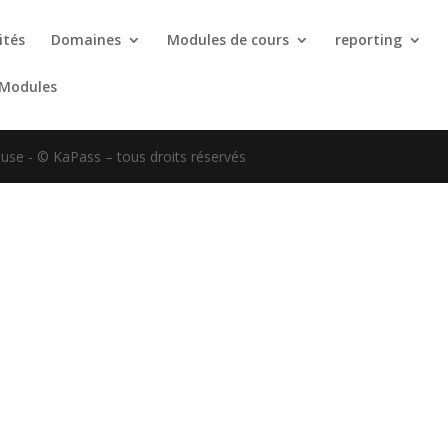
ités
Domaines
Modules de cours
reporting
 Modules
use - © KaPass – tous droits réservés