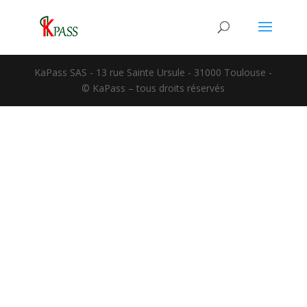
KaPass SAS - 13 rue Sainte Ursule - 31000 Toulouse -
© KaPass – tous droits réservés