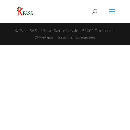
KaPass SAS - 13 rue Sainte Ursule - 31000 Toulouse -
© KaPass – tous droits réservés