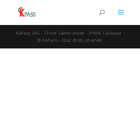
KaPass SAS - 13 rue Sainte Ursule - 31000 Toulouse -
© KaPass – tous droits réservés