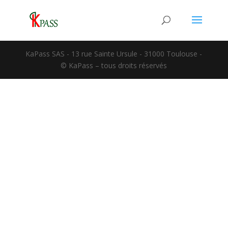
KaPass SAS - 13 rue Sainte Ursule - 31000 Toulouse -
© KaPass – tous droits réservés