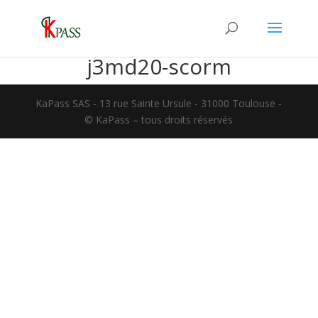
j3md20-scorm
KaPass SAS - 13 rue Sainte Ursule - 31000 Toulouse -
© KaPass – tous droits réservés