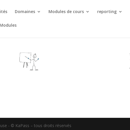
ités
Domaines
Modules de cours
reporting
 Modules
e
use - © KaPass – tous droits réservés