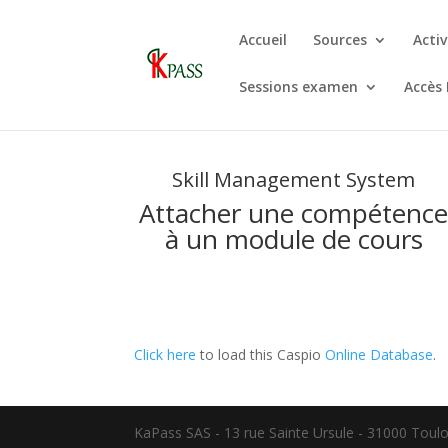
Accueil
Sources
Activ
Sessions examen
Accès
Skill Management System
Attacher une compétenc
à un module de cours
Click here
to load this Caspio
Online Database
.
KaPass SAS - 13 rue Sainte Ursule - 31000 Toulo