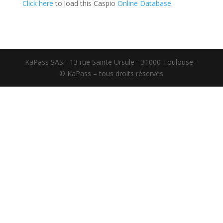
Click here
to load this Caspio
Online Database
.
KaPass SAS - 13 rue Sainte Ursule - 31000 Toulouse -
© KaPass – tous droits réservés