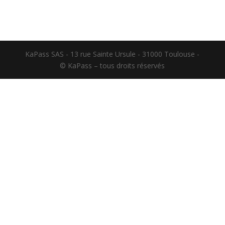
KaPass SAS - 13 rue Sainte Ursule - 31000 Toulouse -
© KaPass – tous droits réservés