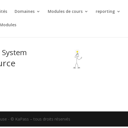
ités
Domaines
Modules de cours
reporting
 Modules
t System
urce
use - © KaPass – tous droits réservés