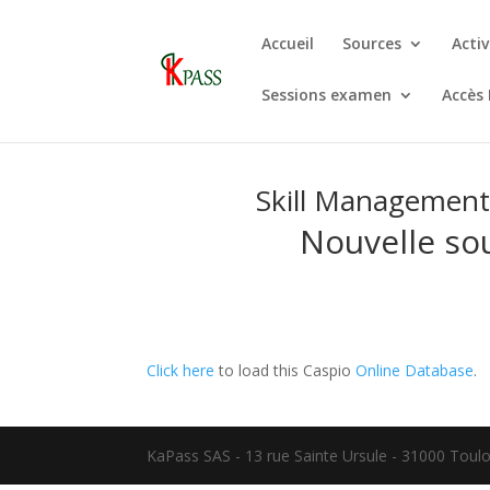
Accueil
Sources
Activ
Sessions examen
Accès
Skill Managemen
Nouvelle so
Click here
to load this Caspio
Online Database
.
KaPass SAS - 13 rue Sainte Ursule - 31000 Toulo