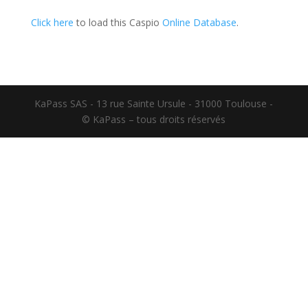
Click here
to load this Caspio
Online Database
.
KaPass SAS - 13 rue Sainte Ursule - 31000 Toulouse -
© KaPass – tous droits réservés